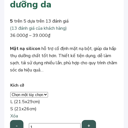
dưỡng da
5
trên 5 dựa trên
13
đánh giá
(
13
đánh giá của khách hàng)
Khoảng
36.000
₫
–
39.000
₫
giá:
Mặt nạ silicon
hỗ trợ cố định mặt nạ bột, giúp da hấp
từ
thụ dưỡng chất tốt hơn. Thiết kế tiện dụng, dễ làm
36.000₫
sạch, tái sử dụng nhiều lần, phù hợp cho quy trình chăm
đến
sóc da hiệu quả…
39.000₫
Kích cỡ
L (21.5x29cm)
S (21x26cm)
Xóa