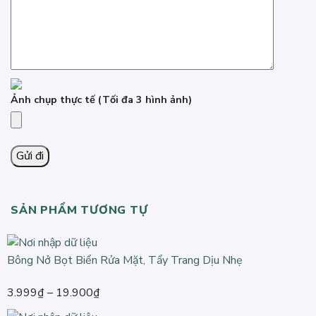
Ảnh chụp thực tế
(Tối đa 3 hình ảnh)
SẢN PHẨM TƯƠNG TỰ
Bông Nở Bọt Biển Rửa Mặt, Tẩy Trang Dịu Nhẹ
Khoảng
3.999
₫
–
19.900
₫
giá: