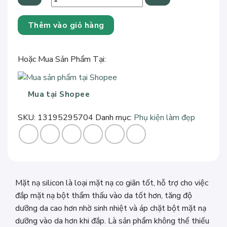
Mặt
Thêm vào giỏ hàng
nạ
silicon
dùng
Hoặc Mua Sản Phẩm Tại:
khi
đắp
nạ
Mua tại Shopee
bột
giúp
SKU:
13195295704
Danh mục:
Phụ kiện làm đẹp
tăng
độ
dưỡng
da
số
Mặt nạ silicon là loại mặt nạ co giãn tốt, hỗ trợ cho việc
lượng
đắp mặt nạ bột thẩm thấu vào da tốt hơn, tăng độ
dưỡng da cao hơn nhờ sinh nhiệt và áp chặt bột mặt nạ
dưỡng vào da hơn khi đắp. Là sản phẩm không thể thiếu