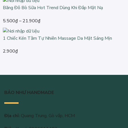
từ
Băng Đô Bò Sữa Hot Trend Dùng Khi Đắp Mặt Nạ
3.999₫
đến
Khoảng
5.500
₫
–
21.900
₫
19.900₫
giá:
từ
1 Chiếc Kén Tằm Tự Nhiên Massage Da Mặt Sáng Mịn
5.500₫
đến
2.900
₫
21.900₫
BẢO NHƯ HANDMADE
Địa chỉ:
Quang Trung, Gò vấp, HCM