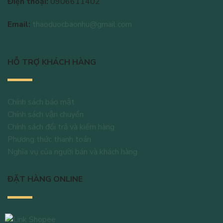
Điện thoại:
0906611402
Email:
thaoduocbaonhu@gmail.com
HỖ TRỢ KHÁCH HÀNG
Chính sách bảo mật
Chính sách vận chuyển
Chính sách đổi trả và kiểm hàng
Phương thức thanh toán
Nghĩa vụ của người bán và khách hàng
ĐẶT HÀNG ONLINE