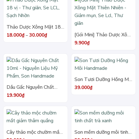
Thảo Dược Xông Mặt 18
vị – Thư giãn, Se LCL, Sạch
[Gói Mini] Thảo Dược Xông
Khoảng
18.000
₫
30.000
₫
–
giá:
Nhờn
Mặt Thiên Nhiên – Giảm
từ
9.900
₫
18.000₫
mụn, Se Lcl, Thư giãn
đến
30.000₫
Son Tươi Dưỡng Hồng Môi
Handmade
Dầu Gấc Nguyên Chất
39.000
₫
10ml – Nguyên Liệu Mỹ
19.900
₫
Phẩm, Son Handmade
Cây thảo mộc chườm mắt
Son mềm dưỡng môi tinh