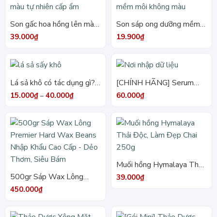
Son gấc hoa hồng lên màu
Son sáp ong dưỡng mềm
tự nhiên cấp ẩm
môi không màu
39.000
₫
19.900
₫
Lá sả khô có tác dụng gì?
[CHÍNH HÃNG] Serum
Bật mí 7+ công dụng cho
Chấm Mụn An Toàn Cho
Khoảng
15.000
₫
40.000
₫
60.000
₫
–
giá:
sức khỏe và sắc đẹp
Da Được Sở Y Tế Chứng
từ
15.000₫
Nhận
đến
40.000₫
Muối hồng Hymalaya Thải
Độc, Làm Đẹp Chai 250g
500gr Sáp Wax Lông
39.000
₫
Premier Hard Wax Beans
450.000
₫
Nhập Khẩu Cao Cấp – Dẻo
Thơm, Siêu Bám