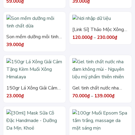
giảm thâm quầng
chất trà xanh
59.000
₫
39.000
₫
[Link Sỉ] Thảo Mộc Xông
Mặt 18v 100% Thiên
Son mềm dưỡng môi tinh
Khoảng
120.000
₫
230.000
₫
–
giá:
Nhiên – Sạch Da, Giảm
chất dừa
39.000
₫
từ
120.000₫
Mụn, Kiềm Nhờn
đến
230.000₫
150gr Lá Xông Giải Cảm
Gel tinh chất nước nha
Tặng Kèm Muối Xông
đam không mùi – Nguyên
Khoảng
23.000
₫
70.000
₫
139.000
₫
–
giá:
Himalaya
liệu mỹ phẩm thiên nhiên
từ
70.000₫
đến
139.000₫