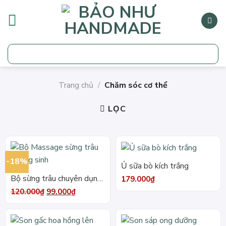
Bỏ
qua
nội
dung
Tìm
kiếm:
Trang chủ
/
Chăm sóc cơ thể
LỌC
-18%
Ủ sữa bò kích trắng
Bộ sừng trâu chuyên dụng
179.000
₫
massage dưỡng sinh
Giá
Giá
120.000
₫
99.000
₫
gốc
hiện
là:
tại
120.000₫.
là:
99.000₫.