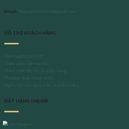
Email:
thaoduocbaonhu@gmail.com
HỖ TRỢ KHÁCH HÀNG
Chính sách bảo mật
Chính sách vận chuyển
Chính sách đổi trả và kiểm hàng
Phương thức thanh toán
Nghĩa vụ của người bán và khách hàng
ĐẶT HÀNG ONLINE