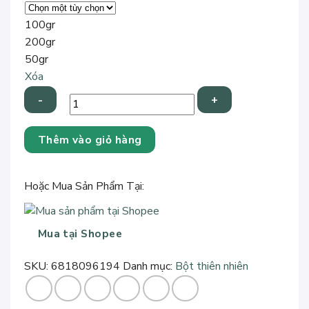
100gr
200gr
50gr
Xóa
Mặt
Thêm vào giỏ hàng
Nạ
Mix
Tảo
Hoặc Mua Sản Phẩm Tại:
Xoắn
Cám
Gạo
Mua tại Shopee
Handmade
số
SKU:
6818096194
Danh mục:
Bột thiên nhiên
lượng