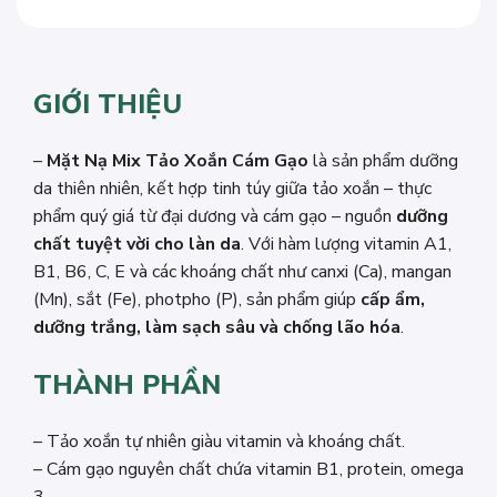
GIỚI THIỆU
–
Mặt Nạ Mix Tảo Xoắn Cám Gạo
là sản phẩm dưỡng
da thiên nhiên, kết hợp tinh túy giữa tảo xoắn – thực
phẩm quý giá từ đại dương và cám gạo – nguồn
dưỡng
chất tuyệt vời cho làn da
. Với hàm lượng vitamin A1,
B1, B6, C, E và các khoáng chất như canxi (Ca), mangan
(Mn), sắt (Fe), photpho (P), sản phẩm giúp
cấp ẩm,
dưỡng trắng, làm sạch sâu và chống lão hóa
.
THÀNH PHẦN
– Tảo xoắn tự nhiên giàu vitamin và khoáng chất.
– Cám gạo nguyên chất chứa vitamin B1, protein, omega