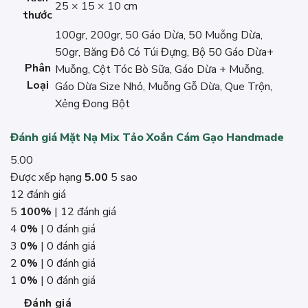
25 × 15 × 10 cm
thước
100gr, 200gr, 50 Gáo Dừa, 50 Muỗng Dừa,
50gr, Băng Đô Có Túi Đựng, Bộ 50 Gáo Dừa+
Phân
Muỗng, Cột Tóc Bò Sữa, Gáo Dừa + Muỗng,
Loại
Gáo Dừa Size Nhỏ, Muỗng Gỗ Dừa, Que Trộn,
Xẻng Đong Bột
Đánh giá Mặt Nạ Mix Tảo Xoắn Cám Gạo Handmade
5.00
Được xếp hạng
5.00
5 sao
12 đánh giá
5
100%
| 12 đánh giá
4
0%
| 0 đánh giá
3
0%
| 0 đánh giá
2
0%
| 0 đánh giá
1
0%
| 0 đánh giá
Đánh giá