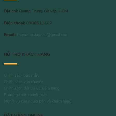
Địa chỉ:
Quang Trung, Gò vấp, HCM
Điện thoại:
0906611402
Email:
thaoduocbaonhu@gmail.com
HỖ TRỢ KHÁCH HÀNG
Chính sách bảo mật
Chính sách vận chuyển
Chính sách đổi trả và kiểm hàng
Phương thức thanh toán
Nghĩa vụ của người bán và khách hàng
ĐẶT HÀNG ONLINE