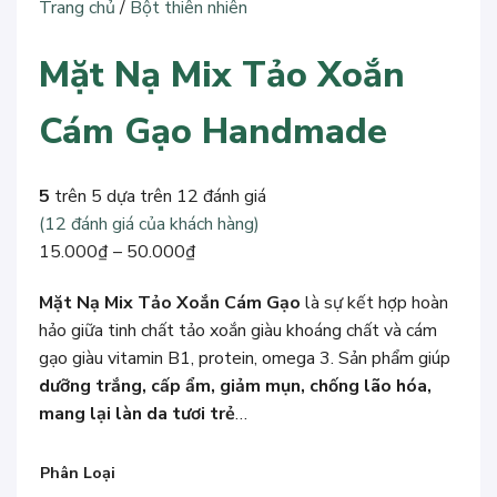
Trang chủ
/
Bột thiên nhiên
Mặt Nạ Mix Tảo Xoắn
Cám Gạo Handmade
5
trên 5 dựa trên
12
đánh giá
(
12
đánh giá của khách hàng)
Khoảng
15.000
₫
–
50.000
₫
giá:
Mặt Nạ Mix Tảo Xoắn Cám Gạo
là sự kết hợp hoàn
từ
hảo giữa tinh chất tảo xoắn giàu khoáng chất và cám
15.000₫
gạo giàu vitamin B1, protein, omega 3. Sản phẩm giúp
đến
dưỡng trắng, cấp ẩm, giảm mụn, chống lão hóa,
50.000₫
mang lại làn da tươi trẻ
…
Phân Loại