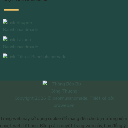
Copyright 2026 © baonhuhandmade. Thiết kế bởi
proweb.vn
Trang web này sử dụng cookie để mang đến cho bạn trải nghiệm
duyệt web tốt hơn. Bằng cách duyệt trang web này, bạn đồng ý