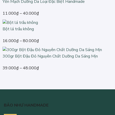
Yến Mạch Dưỡng Da Loại Đặc Biệt Handmade
Khoảng
11.000
₫
–
40.000
₫
giá:
từ
Bột lá trầu không
11.000₫
đến
Khoảng
16.000
₫
–
80.000
₫
40.000₫
giá:
từ
300gr Bột Đậu Đỏ Nguyên Chất Dưỡng Da Sáng Mịn
16.000₫
đến
Khoảng
39.000
₫
–
48.000
₫
80.000₫
giá:
từ
39.000₫
đến
48.000₫
BẢO NHƯ HANDMADE