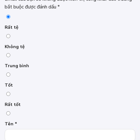
bắt buộc được đánh dấu
*
Rất tệ
Không tệ
Trung bình
Tốt
Rất tốt
Tên
*