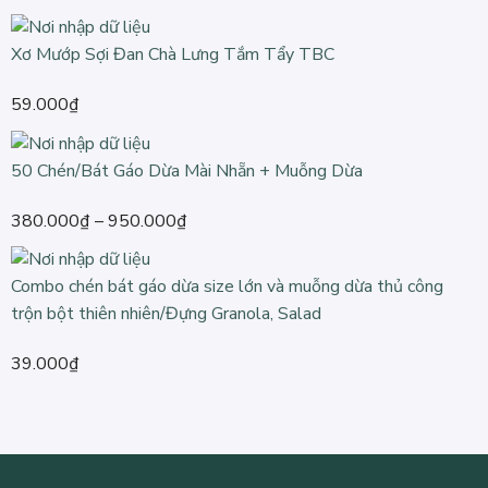
Xơ Mướp Sợi Đan Chà Lưng Tắm Tẩy TBC
59.000
₫
50 Chén/Bát Gáo Dừa Mài Nhẵn + Muỗng Dừa
Khoảng
380.000
₫
–
950.000
₫
giá:
từ
Combo chén bát gáo dừa size lớn và muỗng dừa thủ công
380.000₫
trộn bột thiên nhiên/Đựng Granola, Salad
đến
950.000₫
39.000
₫