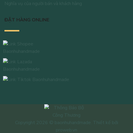
Nghĩa vụ của người bán và khách hàng
ĐẶT HÀNG ONLINE
Copyright 2026 © baonhuhandmade. Thiết kế bởi
proweb.vn