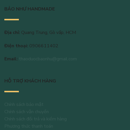
BẢO NHƯ HANDMADE
Địa chỉ:
Quang Trung, Gò vấp, HCM
Điện thoại:
0906611402
Email:
thaoduocbaonhu@gmail.com
HỖ TRỢ KHÁCH HÀNG
Chính sách bảo mật
Chính sách vận chuyển
Chính sách đổi trả và kiểm hàng
Phương thức thanh toán