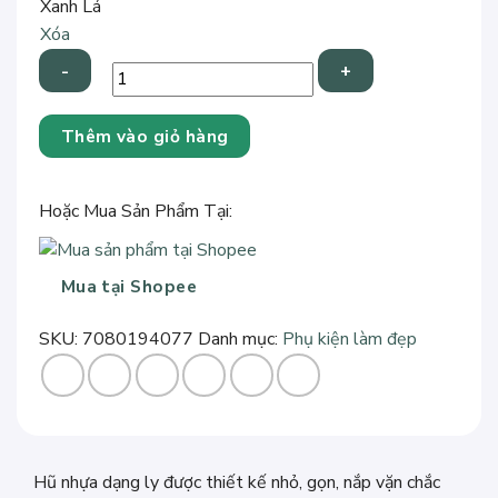
Xanh Lá
Xóa
Hũ
Thêm vào giỏ hàng
Nhựa
Chiết
Bột,
Hoặc Mua Sản Phẩm Tại:
Mỹ
Phẩm
(Đựng
Mua tại Shopee
100ml
MP,
SKU:
7080194077
Danh mục:
Phụ kiện làm đẹp
50gr
bột)
số
lượng
Hũ nhựa dạng ly được thiết kế nhỏ, gọn, nắp vặn chắc