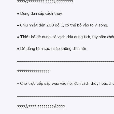
????Ô???????? ????Ụ????????:
• Dùng đun sáp cách thủy.
• Chịu nhiệt đến 200 độ C, có thể bỏ vào lò vi sóng.
• Thiết kế dễ dùng, có vạch chia dung tích, tay nắm chố
• Dễ dàng làm sạch, sáp không dính nồi.
_______________________________________________
????????????????:
– Cho trực tiếp sáp wax vào nồi, đun cách thủy hoặc cho
_______________________________________________
????Ả???? ????????Ả????: