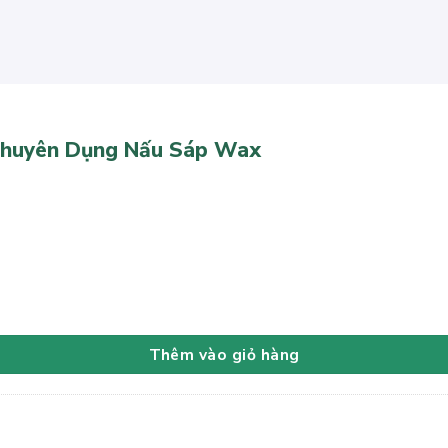
h Chuyên Dụng Nấu Sáp Wax
ấu Sáp Wax số lượng
Thêm vào giỏ hàng