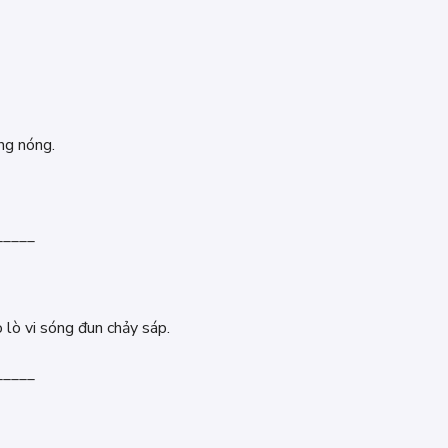
ng nóng.
_____
 lò vi sóng đun chảy sáp.
_____