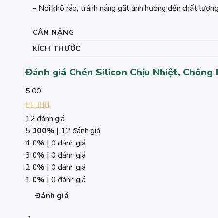
– Nơi khô ráo, tránh nắng gắt ảnh hưởng đến chất lượn
CÂN NẶNG
KÍCH THƯỚC
Đánh giá Chén Silicon Chịu Nhiệt, Chốn
5.00
Được xếp
12 đánh giá
hạng
5.00
5
5
100%
| 12 đánh giá
sao
4
0%
| 0 đánh giá
3
0%
| 0 đánh giá
2
0%
| 0 đánh giá
1
0%
| 0 đánh giá
Đánh giá