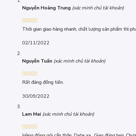
Nguyễn Hoàng Trung
(xác minh chủ tài khoản)
Được xếp
Thời gian giao hàng nhanh, chất lượng sản phẩm thì phả
hạng
5
5 sao
02/11/2022
Nguyễn Tuấn
(xác minh chủ tài khoản)
Được xếp
Rất đáng đồng tiền.
hạng
5
5 sao
30/09/2022
Lam Mai
(xác minh chủ tài khoản)
Được xếp
Hàng đóng gói cẩn thận. Date xa . Giao đúng hẹn. Chưa