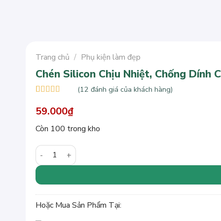
Trang chủ
/
Phụ kiện làm đẹp
Chén Silicon Chịu Nhiệt, Chống Dín
(
12
đánh giá của khách hàng)
5
12
trên 5 dựa
trên
59.000
đánh
₫
giá
Còn 100 trong kho
Chén Silicon Chịu Nhiệt, Chống Dính Chuyên Dụng N
Hoặc Mua Sản Phẩm Tại: