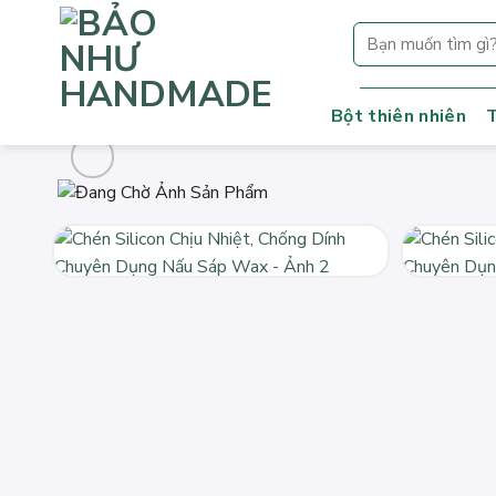
Bỏ
Tìm
qua
kiếm:
nội
dung
Bột thiên nhiên
T