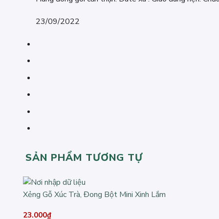
hạng
5
5 sao
23/09/2022
SẢN PHẨM TƯƠNG TỰ
Xẻng Gỗ Xúc Trà, Đong Bột Mini Xinh Lắm
23.000
₫