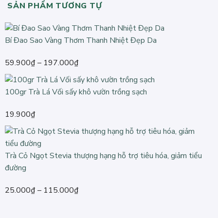
SẢN PHẨM TƯƠNG TỰ
Bí Đao Sao Vàng Thơm Thanh Nhiệt Đẹp Da
Khoảng
59.900
₫
–
197.000
₫
giá:
từ
100gr Trà Lá Vối sấy khô vườn trồng sạch
59.900₫
đến
19.900
₫
197.000₫
Trà Cỏ Ngọt Stevia thượng hạng hỗ trợ tiêu hóa, giảm tiểu
đường
Khoảng
25.000
₫
–
115.000
₫
giá:
từ