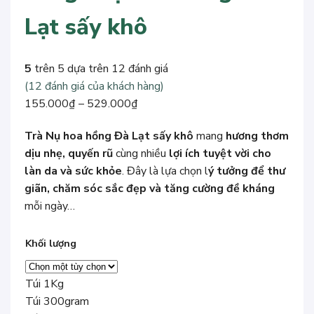
Lạt sấy khô
5
trên 5 dựa trên
12
đánh giá
(
12
đánh giá của khách hàng)
Khoảng
155.000
₫
–
529.000
₫
giá:
Trà Nụ hoa hồng Đà Lạt sấy khô
mang
hương thơm
từ
dịu nhẹ, quyến rũ
cùng nhiều
lợi ích tuyệt vời cho
155.000₫
làn da và sức khỏe
. Đây là lựa chọn l
ý tưởng để thư
đến
giãn, chăm sóc sắc đẹp và tăng cường đề kháng
529.000₫
mỗi ngày…
Khối lượng
Túi 1Kg
Túi 300gram