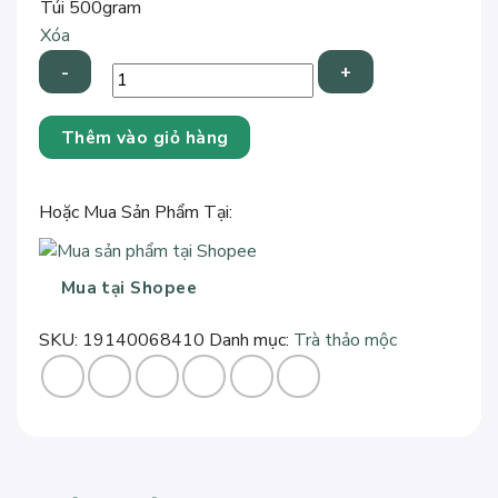
Túi 500gram
Xóa
500gr
Thêm vào giỏ hàng
Nụ
hoa
hồng
Hoặc Mua Sản Phẩm Tại:
Đà
Lạt
sấy
Mua tại Shopee
khô
số
SKU:
19140068410
Danh mục:
Trà thảo mộc
lượng