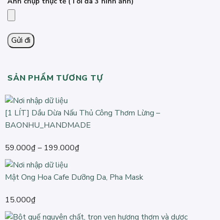
Ảnh chụp thực tế
(Tối đa 3 hình ảnh)
SẢN PHẨM TƯƠNG TỰ
[1 LÍT] Dầu Dừa Nấu Thủ Công Thơm Lừng –
BAONHU_HANDMADE
Khoảng
59.000
₫
–
199.000
₫
giá:
từ
Mật Ong Hoa Cafe Dưỡng Da, Pha Mask
59.000₫
đến
15.000
₫
199.000₫