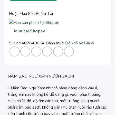
Bào
Ngư
Hoặc Mua Sản Phẩm Tại:
Sấy
Khô
số
Mua tại Shopee
lượng
SKU:
9407840054
Danh mục:
Đồ khô và Gia vị
NẤM BÀO NGƯ XÁM VƯỜN SẠCH!
– Nấm Bào Ngư Xám như cô nàng đỏng đảnh vậy á,
trồng em này không hề dễ dàng gì: vườn phải thoáng,
canh nhiệt độ, độ ẩm các thứ, môi trường xung quanh
phải đảm bảo sạch, không gần khu chăn nuôi, rào lưới các
kiểu tránh côn trùng bay vào, người trồng phải vệ sinh