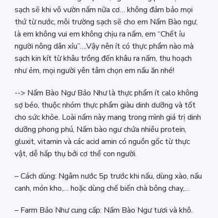
sạch sẽ khi vô vườn nấm nữa cơ… không đảm bảo mọi
thứ từ nước, môi trường sạch sẽ cho em Nấm Bào ngư,
là em không vui em không chịu ra nấm, em “Chết ỉu
người nông dân xỉu”….Vậy nên ít có thực phẩm nào mà
sạch kin kít từ khâu trồng đến khâu ra nấm, thu hoạch
như ẻm, mọi người yên tâm chọn em nấu ăn nhé!
--> Nấm Bào Ngư Bảo Như là thực phẩm ít calo không
sợ béo, thuộc nhóm thực phẩm giàu dinh dưỡng và tốt
cho sức khỏe. Loài nấm này mang trong mình giá trị dinh
dưỡng phong phú, Nấm bào ngư chứa nhiều protein,
gluxit, vitamin và các acid amin có nguồn gốc từ thực
vật, dễ hấp thụ bởi cơ thể con người.
– Cách dùng: Ngâm nước 5p trước khi nấu, dùng xào, nấu
canh, món kho,… hoặc dùng chế biến chà bông chay,…
– Farm Bảo Như cung cấp: Nấm Bào Ngư tươi và khô.