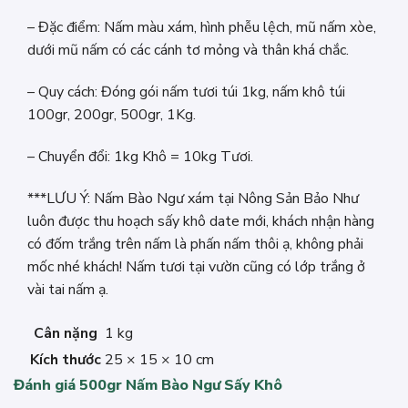
– Đặc điểm: Nấm màu xám, hình phễu lệch, mũ nấm xòe,
dưới mũ nấm có các cánh tơ mỏng và thân khá chắc.
– Quy cách: Đóng gói nấm tươi túi 1kg, nấm khô túi
100gr, 200gr, 500gr, 1Kg.
– Chuyển đổi: 1kg Khô = 10kg Tươi.
***LƯU Ý: Nấm Bào Ngư xám tại Nông Sản Bảo Như
luôn được thu hoạch sấy khô date mới, khách nhận hàng
có đốm trắng trên nấm là phấn nấm thôi ạ, không phải
mốc nhé khách! Nấm tươi tại vườn cũng có lớp trắng ở
vài tai nấm ạ.
Cân nặng
1 kg
Kích thước
25 × 15 × 10 cm
Đánh giá 500gr Nấm Bào Ngư Sấy Khô