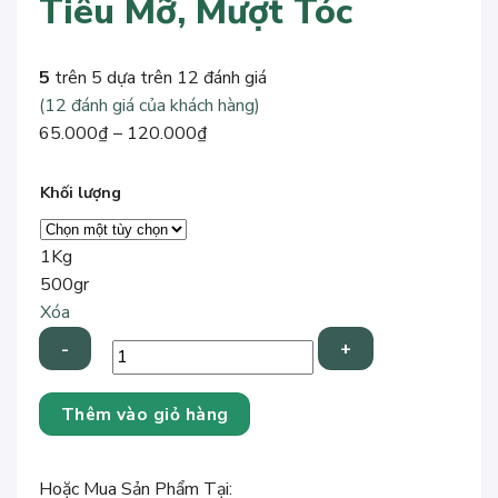
Tiêu Mỡ, Mượt Tóc
5
trên 5 dựa trên
12
đánh giá
(
12
đánh giá của khách hàng)
Khoảng
65.000
₫
–
120.000
₫
giá:
từ
Khối lượng
65.000₫
đến
1Kg
120.000₫
500gr
Xóa
1kg
Thêm vào giỏ hàng
Vỏ
Bưởi
Sấy
Hoặc Mua Sản Phẩm Tại: