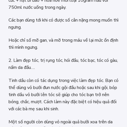
cúc + hạt bí đao + hoa hoè mỗi loại 10gram nấu với
750ml nước uống trong ngày.
Các bạn dùng tới khi có được số cân nặng mong muốn thì
ngưng.
Hoặc chỉ số mỡ gan, và mỡ trong máu về lại mức ổn định
thì mình ngưng.
2. Làm đẹp tóc, trị rụng tóc, hói đầu, tóc bạc, tóc có gàu,
nấm da đầu….
Tinh dầu còn có tác dụng trong việc làm đẹp tóc. Bạn có
thể dùng vỏ bưởi đun nước gội đầu hoặc sau khi gội, bóp
tinh dầu vỏ bưởi lên tóc sẽ giúp cho tóc bạn trở nên
bóng, chắc, mượt. Cách làm này đặc biệt có hiệu quả đối
với các bà mẹ sau khi sinh.
Một số người còn dùng vỏ ngoài quả bưởi xoa trên da