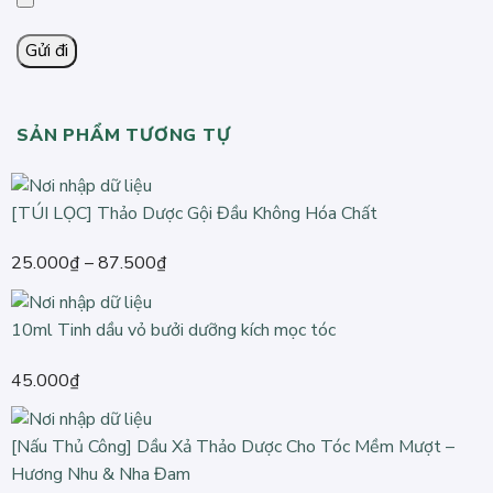
SẢN PHẨM TƯƠNG TỰ
[TÚI LỌC] Thảo Dược Gội Đầu Không Hóa Chất
Khoảng
25.000
₫
–
87.500
₫
giá:
từ
10ml Tinh dầu vỏ bưởi dưỡng kích mọc tóc
25.000₫
đến
45.000
₫
87.500₫
[Nấu Thủ Công] Dầu Xả Thảo Dược Cho Tóc Mềm Mượt –
Hương Nhu & Nha Đam