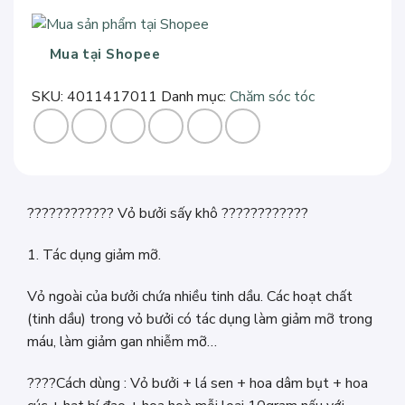
Khô
Handmade
-
Mua tại Shopee
Đẹp
Da,
SKU:
4011417011
Danh mục:
Chăm sóc tóc
Tiêu
Mỡ,
Mượt
Tóc
số
???????????? Vỏ bưởi sấy khô ????????????
lượng
1. Tác dụng giảm mỡ.
Vỏ ngoài của bưởi chứa nhiều tinh dầu. Các hoạt chất
(tinh dầu) trong vỏ bưởi có tác dụng làm giảm mỡ trong
máu, làm giảm gan nhiễm mỡ…
????Cách dùng : Vỏ bưởi + lá sen + hoa dâm bụt + hoa