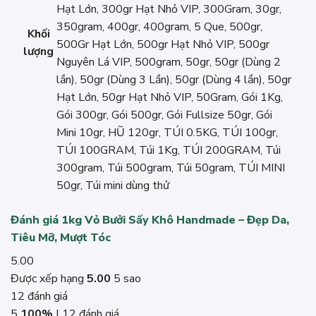
Hạt Lớn, 300gr Hạt Nhỏ VIP, 300Gram, 30gr,
350gram, 400gr, 400gram, 5 Que, 500gr,
Khối
500Gr Hạt Lớn, 500gr Hạt Nhỏ VIP, 500gr
lượng
Nguyên Lá VIP, 500gram, 50gr, 50gr (Dùng 2
lần), 50gr (Dùng 3 Lần), 50gr (Dùng 4 lần), 50gr
Hạt Lớn, 50gr Hạt Nhỏ VIP, 50Gram, Gói 1Kg,
Gói 300gr, Gói 500gr, Gói Fullsize 50gr, Gói
Mini 10gr, HŨ 120gr, TÚI 0.5KG, TÚI 100gr,
TÚI 100GRAM, Túi 1Kg, TÚI 200GRAM, Túi
300gram, Túi 500gram, Túi 50gram, TÚI MINI
50gr, Túi mini dùng thử
Đánh giá 1kg Vỏ Bưởi Sấy Khô Handmade – Đẹp Da,
Tiêu Mỡ, Mượt Tóc
5.00
Được xếp hạng
5.00
5 sao
12 đánh giá
5
100%
| 12 đánh giá