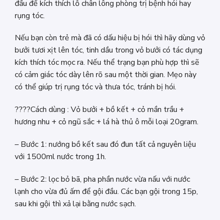
đầu để kích thích lỗ chân lông phòng trị bệnh hói hay
rụng tóc.
Nếu bạn còn trẻ mà đã có dấu hiệu bị hói thì hãy dùng vỏ
bưởi tươi xịt lên tóc, tinh dầu trong vỏ bưởi có tác dụng
kích thích tóc mọc ra. Nếu thể trạng bạn phù hợp thì sẽ
có cảm giác tóc dày lên rõ sau một thời gian. Mẹo này
có thể giúp trị rụng tóc và thưa tóc, tránh bị hói.
????Cách dùng : Vỏ bưởi + bồ kết + cỏ mần trầu +
hương nhu + cỏ ngũ sắc + lá hà thủ ô mỗi loại 20gram.
– Bước 1: nướng bồ kết sau đó đun tất cả nguyên liệu
với 1500ml nước trong 1h.
– Bước 2: lọc bỏ bã, pha phần nước vừa nấu với nước
lạnh cho vừa đủ ấm để gội đầu. Các bạn gội trong 15p,
sau khi gội thì xả lại bằng nước sạch.